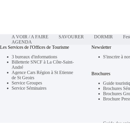
A VOIR / A FAIRE
SAVOURER
DORMIR
Fes
AGENDA
Les Services de l'Offices de Tourisme
Newsletter
3 bureaux d'informations
S'inscrire à no
Billetterie SNCF à La Côte-Saint-
André
Agence Cars Région à St Etienne
Brochures
de St Geoirs
Service Groupes
Guide touristi
Service Séminaires
Brochures Sém
Brochures Gr
Brochure Pres
Guide des ani
Surprises Guid