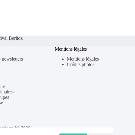
tival Berlioz
Mentions légales
s newsletters
Mentions légales
Crédits photos
que
inaires
oupes
se
mations été 2026
ées été 2026