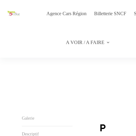
Passer
au
contenu
Agence Cars Région
Billetterie SNCF
S
A VOIR / A FAIRE
Galerie
Descriptif