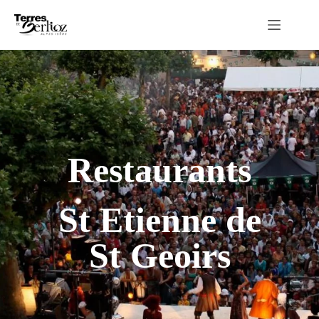
Passer
au
contenu
Restaurants
St Etienne de
St Geoirs