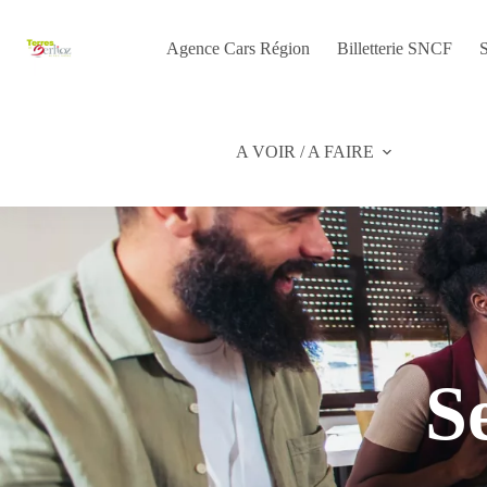
Passer
au
contenu
Agence Cars Région
Billetterie SNCF
S
A VOIR / A FAIRE
S