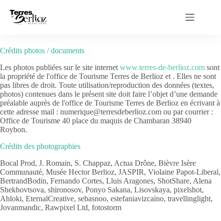
Passer
au
contenu
Crédits photos / documents
Les photos publiées sur le site internet
www.terres-de-berlioz.com
sont
la propriété de l'office de Tourisme Terres de Berlioz et . Elles ne sont
pas libres de droit. Toute utilisation/reproduction des données (textes,
photos) contenues dans le présent site doit faire l’objet d’une demande
préalable auprès de l'office de Tourisme Terres de Berlioz en écrivant à
cette adresse mail : numerique@terresdeberlioz.com ou par courrier :
Office de Tourisme 40 place du maquis de Chambaran 38940
Roybon.
Crédits des photographies
Bocal Prod, J. Romain, S. Chappaz, Actua Drône, Bièvre Isère
Communauté, Musée Hector Berlioz, JASPIR, Violaine Papot-Liberal,
BertrandBodin, Fernando Cortes, Lluis Aragones, ShotShare, Alena
Shekhovtsova, shironosov, Ponyo Sakana, Lisovskaya, pixelshot,
Ahloki, EternalCreative, sebasnoo, estefaniavizcaino, travellinglight,
Jovanmandic, Rawpixel Ltd, fotostorm