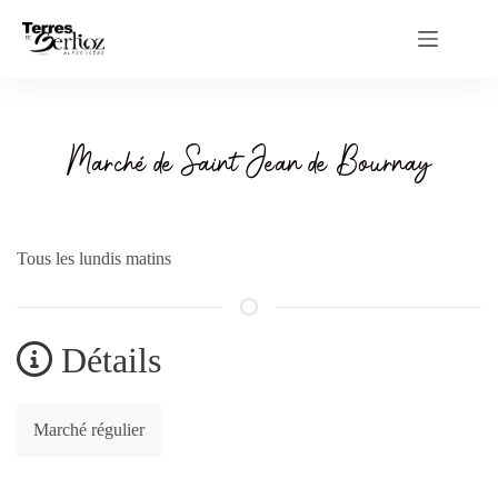
Passer
au
contenu
Marché de Saint Jean de Bournay
Tous les lundis matins
Détails
Marché régulier