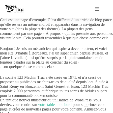
Passer
au
contenu
Ceci est une page d’exemple. C’est différent d’un article de blog parce
qu’elle restera au même endroit et apparaîtra dans la navigation de
votre site (dans la plupart des thèmes). La plupart des gens
commencent par une page « À propos » qui les présente aux personnes
visitant le site. Cela pourrait ressembler à quelque chose comme cela :
Bonjour ! Je suis un mécanicien qui aspire à devenir acteur, et voici
mon site. J’habite à Bordeaux, j’ai un super chien baptisé Russell, et
j’aime la vodka (ainsi qu’être surpris par la pluie soudaine lors de
longues balades sur la plage au coucher du soleil).
…ou quelque chose comme cela :
La société 123 Machin Truc a été créée en 1971, et n’a cessé de
proposer au public des machins-trucs de qualité depuis lors. Située à
Saint-Remy-en-Bouzemont-Saint-Genest-et-Isson, 123 Machin Truc
emploie 2 000 personnes, et fabrique toutes sortes de bidules supers
pour la communauté bouzemontoise.
En tant que nouvel utilisateur ou utilisatrice de WordPress, vous
devriez vous rendre sur
votre tableau de bord
pour supprimer cette
page et créer de nouvelles pages pour votre contenu. Amusez-vous