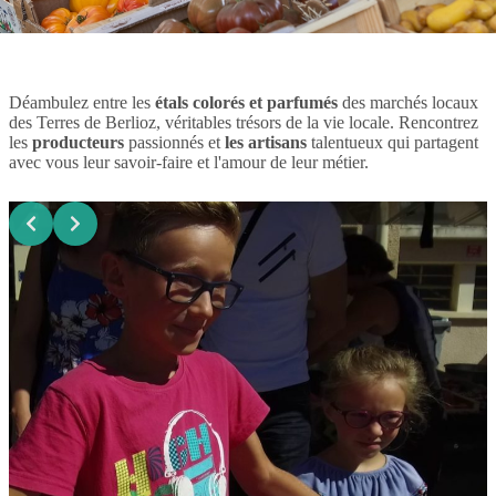
Déambulez entre les
étals colorés et parfumés
des marchés locaux
des Terres de Berlioz, véritables trésors de la vie locale. Rencontrez
les
producteurs
passionnés et
les artisans
talentueux qui partagent
avec vous leur savoir-faire et l'amour de leur métier.
Slide 3 of 4