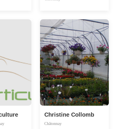
culture
Christine Collomb
nay
Châtonnay