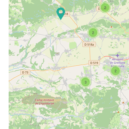
2
2
2
3