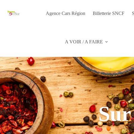
Passer
au
contenu
Agence Cars Région
Billetterie SNCF
S
A VOIR / A FAIRE
Sur 