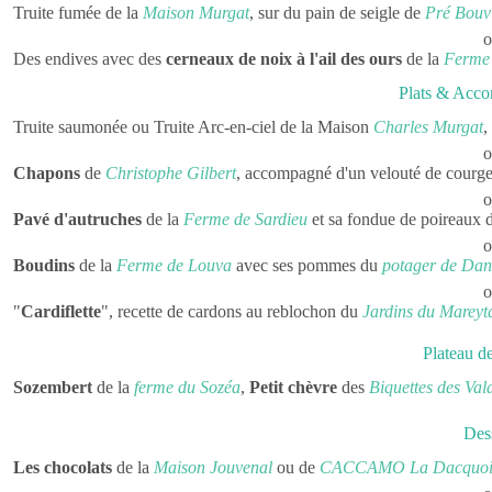
Truite fumée de la
Maison Murgat
, sur du pain de seigle de
Pré Bouvi
Des endives avec des
cerneaux de noix à l'ail des ours
de la
Ferme 
Plats & Acc
Truite saumonée ou Truite Arc-en-ciel de la Maison
Charles Murgat
,
Chapons
de
Christophe Gilbert
, accompagné d'un velouté de courg
Pavé d'autruches
de la
Ferme de Sardieu
et sa fondue de poireaux 
Boudins
de la
Ferme de Louva
avec ses pommes du
potager de Dan
"
Cardiflette
", recette de cardons au reblochon du
Jardins du Mareyt
Plateau d
Sozembert
de la
ferme du Sozéa
,
Petit chèvre
des
Biquettes des Val
Des
Les chocolats
de la
Maison Jouvenal
ou de
CACCAMO La Dacquoi