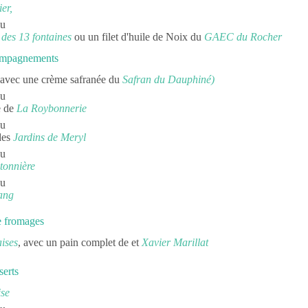
er,
ou
des 13 fontaines
ou un filet d'huile de Noix du
GAEC du Rocher
ompagnements
 avec une crème safranée du
Safran du Dauphiné)
ou
e de
La Roybonnerie
ou
des
Jardins de Meryl
ou
tonnière
ou
ang
e fromages
aises
, avec un pain complet de et
Xavier Marillat
serts
se